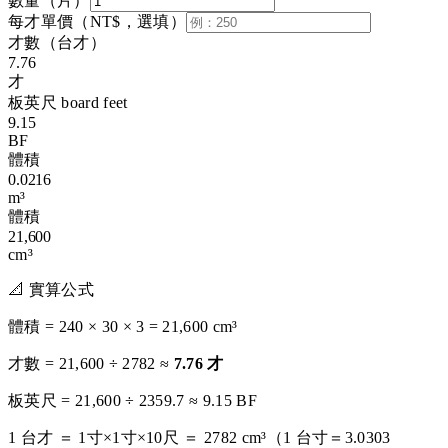
數量（片）
每才單價（NT$，選填）
才數（台才）
7.76
才
板英尺 board feet
9.15
BF
體積
0.0216
m³
體積
21,600
cm³
📐 實算公式
體積 =
240
×
30
×
3
=
21,600
cm³
才數 =
21,600
÷ 2782 ≈
7.76
才
板英尺 =
21,600
÷ 2359.7 ≈
9.15
BF
1 台才 ＝ 1寸×1寸×10尺 ＝ 2782 cm³（1 台寸＝3.0303