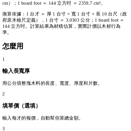
cm）；1 board foot ＝ 144 立方吋 ＝ 2359.7 cm³。
換算依據：1 台才 ＝ 厚 1 台寸 × 寬 1 台寸 × 長 10 台尺（政
府原木檢尺定義），1 台寸 ＝ 3.0303 公分；1 board foot ＝
144 立方吋。計算結果為材積估算，實際計價以木材行為
準。
怎麼用
1
輸入長寬厚
用公分填整塊木料的長度、寬度、厚度和片數。
2
填單價（選填）
輸入每才的報價，自動幫你算總金額。
3