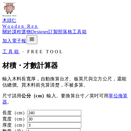
木頭仁
Wooden Ren
關於
課程
選物
Designer
訂製
部落格
工具箱
加入電子報
工具箱
· FREE TOOL
材積・才數計算器
輸入木料長寬厚，自動換算台才、板英尺與立方公尺，還能
估總價。買木料前先算清楚，不被多算。
尺寸請用
公分（cm）
輸入。要換算台寸／英吋可用
單位換算
器
。
長度（cm）
寬度（cm）
厚度（cm）