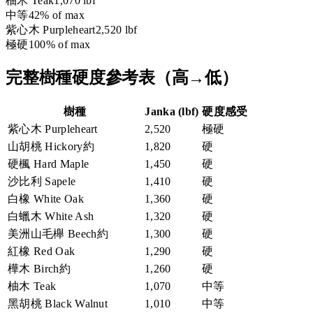
柚木 Teak
1,070
lbf
中等
42
% of max
紫心木 Purpleheart
2,520
lbf
極硬
100
% of max
完整樹種硬度參考表（高→低）
樹種
Janka (lbf)
硬度感受
紫心木 Purpleheart
2,520
極硬
山胡桃 Hickory
約
1,820
硬
硬楓 Hard Maple
1,450
硬
沙比利 Sapele
1,410
硬
白橡 White Oak
1,360
硬
白蠟木 White Ash
1,320
硬
美洲山毛櫸 Beech
約
1,300
硬
紅橡 Red Oak
1,290
硬
樺木 Birch
約
1,260
硬
柚木 Teak
1,070
中等
黑胡桃 Black Walnut
1,010
中等