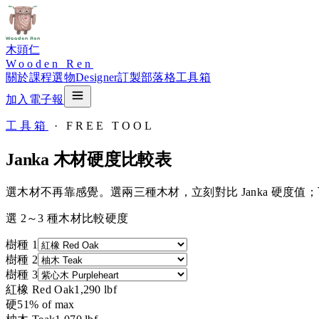
木頭仁
Wooden Ren
關於
課程
選物
Designer
訂製
部落格
工具箱
加入電子報
工具箱
· FREE TOOL
Janka 木材硬度比較表
選木材不再靠感覺。選兩三種木材，立刻對比 Janka 硬
選 2～3 種木材比較硬度
樹種
1
樹種
2
樹種
3
紅橡 Red Oak
1,290
lbf
硬
51
% of max