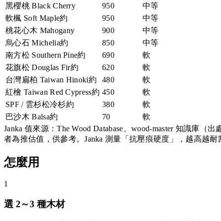
黑櫻桃 Black Cherry
950
中等
軟楓 Soft Maple
約
950
中等
桃花心木 Mahogany
900
中等
烏心石 Michelia
約
850
中等
南方松 Southern Pine
約
690
軟
花旗松 Douglas Fir
約
620
軟
台灣扁柏 Taiwan Hinoki
約
480
軟
紅檜 Taiwan Red Cypress
約
450
軟
SPF / 雲杉松冷杉
約
380
軟
巴沙木 Balsa
約
70
軟
Janka 值來源：The Wood Database、wood-maste
者為推估值，供參考。Janka 測量「抗壓痕硬度」，越高越
怎麼用
1
選 2～3 種木材