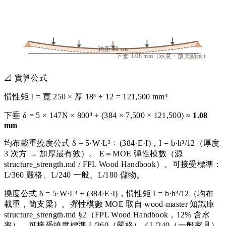
跨距 80 cm
下垂 1.08 mm（示意・放大顯示）
📐 實算公式
慣性矩 I = 寬
250
× 厚
18
³ ÷ 12 =
121,500
mm⁴
下垂 δ = 5 ×
147
N ×
800
³ ÷ (384 ×
7,500
×
121,500
) ≈
1.08
mm
均布載重撓度公式 δ = 5·W·L³ ÷ (384·E·I)，I = b·h³/12（厚度
3 次方 → 加厚最有效）。 E＝MOE 彈性模數（源
structure_strength.md / FPL Wood Handbook）。可接受標準：
L/360 嚴格、L/240 一般、L/180 儲物。
撓度公式 δ = 5·W·L³ ÷ (384·E·I)，慣性矩 I = b·h³/12（均布
載重，簡支梁）。彈性模數 MOE 取自 wood-master 知識庫
structure_strength.md §2（FPL Wood Handbook，12% 含水
率）。可接受撓度標準 L/360（嚴格）／L/240（一般家具）