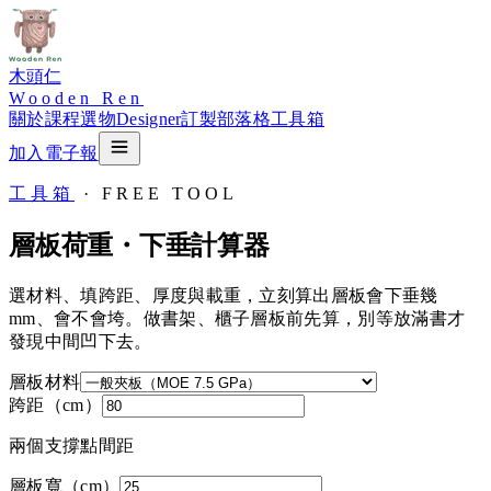
木頭仁
Wooden Ren
關於
課程
選物
Designer
訂製
部落格
工具箱
加入電子報
工具箱
· FREE TOOL
層板荷重・下垂計算器
選材料、填跨距、厚度與載重，立刻算出層板會下垂幾
mm、會不會垮。做書架、櫃子層板前先算，別等放滿書才
發現中間凹下去。
層板材料
跨距（cm）
兩個支撐點間距
層板寬（cm）