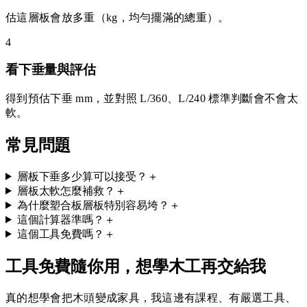
估這層板會放多重（kg，均勻擺滿的總重）。
4
看下垂量與評估
得到預估下垂 mm，並對照 L/360、L/240 標準判斷會不會太
軟。
常見問題
層板下垂多少算可以接受？
＋
層板太軟怎麼補救？
＋
為什麼塑合板層板特別容易垮？
＋
這個計算器準嗎？
＋
這個工具免費嗎？
＋
工具免費隨你用，想學木工再交給我
真的想學會把木頭變成家具，我這邊有課程、有嚴選工具、