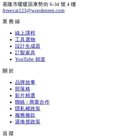
基隆市暖暖區東勢街 6-34 號 4 樓
freeecat123@woodenren.com
業務線
線上課程
工具選物
設計生成器
訂製家具
YouTube 頻道
關於
品牌故事
部落格
影片精選
聯絡 / 商業合作
隱私權政策
服務條款
退換貨政策
追蹤