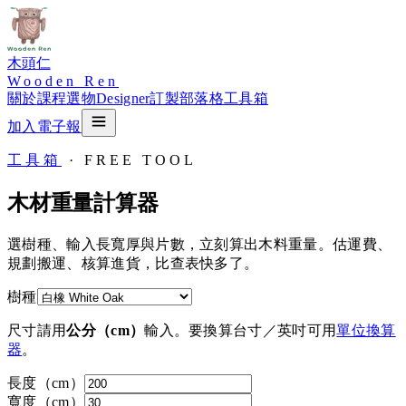
木頭仁
Wooden Ren
關於
課程
選物
Designer
訂製
部落格
工具箱
加入電子報
工具箱
· FREE TOOL
木材重量計算器
選樹種、輸入長寬厚與片數，立刻算出木料重量。估運費、
規劃搬運、核算進貨，比查表快多了。
樹種
尺寸請用
公分（cm）
輸入。要換算台寸／英吋可用
單位換算
器
。
長度（cm）
寬度（cm）