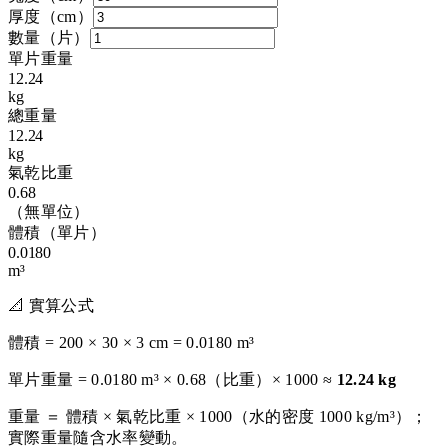
厚度（cm）
數量（片）
單片重量
12.24
kg
總重量
12.24
kg
氣乾比重
0.68
（無單位）
體積（單片）
0.0180
m³
📐 實算公式
體積 =
200
×
30
×
3
cm =
0.0180
m³
單片重量 =
0.0180
m³ ×
0.68
（比重）× 1000 ≈
12.24
kg
重量 ＝ 體積 × 氣乾比重 × 1000（水的密度 1000 kg/m³）；
實際重量隨含水率變動。